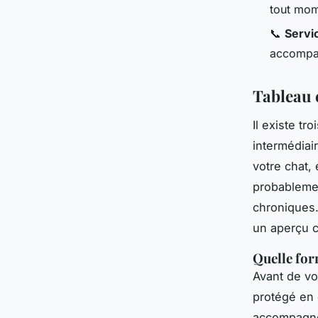
tout mo
📞
Servi
accompa
Tableau 
Il existe t
intermédiai
votre chat, 
probablemen
chroniques.
un aperçu cl
Quelle for
Avant de v
protégé en 
accompagne