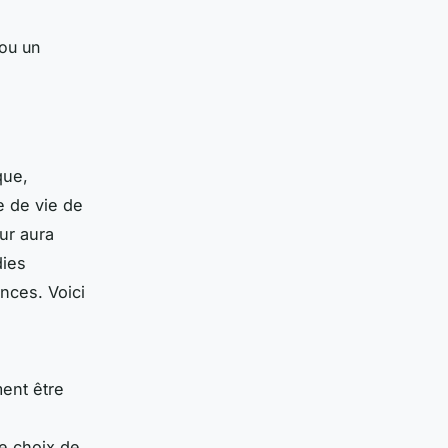
 ou un
que,
e de vie de
eur aura
dies
nces. Voici
ent être
e choix de