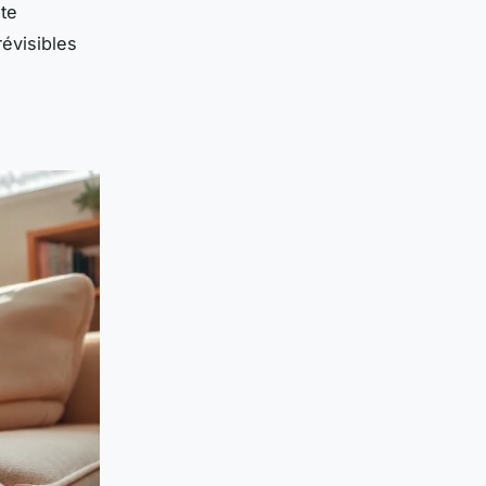
nte
évisibles