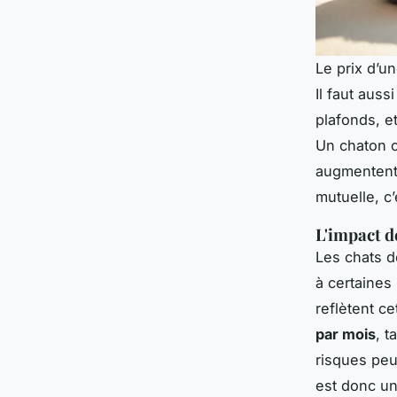
Le prix d’u
Il faut aus
plafonds, et
Un chaton c
augmentent 
mutuelle, c’
L'impact de
Les chats d
à certaines
reflètent c
par mois
, t
risques peuv
est donc un 