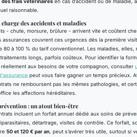
des frais vétérinaires
en cas d’accident ou de maladie, 
uel raisonnable.
n charge des accidents et maladies
s - chute, morsure, brûlure - arrivent vite et coûtent che
s assurances couvrent ces urgences dès la première visi
e 80 à 100 % du tarif conventionnel. Les maladies, elles,
traitements longs, parfois coûteux. Pour identifier la form
 réellement aux besoins de votre compagnon, consulter
d'assurance
peut vous faire gagner un temps précieux. At
ntrats ne remboursent pas les mêmes pathologies, et cert
ffice les affections héréditaires.
prévention : un atout bien-être
ntrats incluent un forfait annuel dédié aux soins de préve
iparasitaires, détartrage, visites de contrôle. Ce forfait, 
tre
50 et 120 € par an
, peut s’avérer très utile, surtout si 