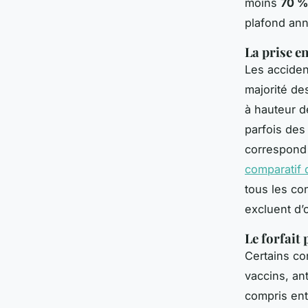
moins
70 % 
plafond ann
La prise e
Les accident
majorité de
à hauteur d
parfois des 
correspond
comparatif 
tous les co
excluent d’o
Le forfait 
Certains co
vaccins, ant
compris en