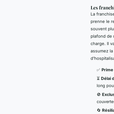
Les franch
La franchis
prenne le r
souvent plu
plafond de 
charge. Il v
assumez la 
d’hospitali
✅
Prime
⏳
Délai 
long pou
🚫
Exclu
couverte
🔄
Résili