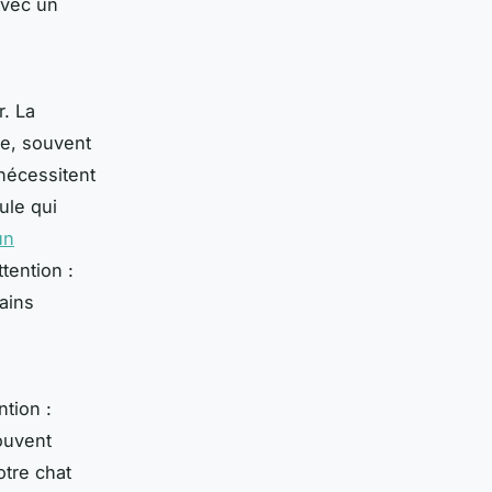
avec un
r. La
te, souvent
 nécessitent
ule qui
un
tention :
ains
ntion :
souvent
votre chat