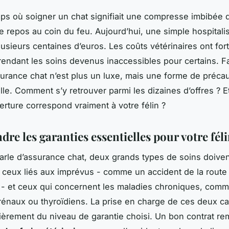
emps où soigner un chat signifiait une compresse imbibée 
e repos au coin du feu. Aujourd’hui, une simple hospitali
lusieurs centaines d’euros. Les coûts vétérinaires ont fo
endant les soins devenus inaccessibles pour certains. F
ssurance chat n’est plus un luxe, mais une forme de précau
elle. Comment s’y retrouver parmi les dizaines d’offres ? E
erture correspond vraiment à votre félin ?
e les garanties essentielles pour votre fél
rle d’assurance chat, deux grands types de soins doiven
: ceux liés aux imprévus - comme un accident de la route
n - et ceux qui concernent les maladies chroniques, comm
énaux ou thyroïdiens. La prise en charge de ces deux ca
èrement du niveau de garantie choisi. Un bon contrat r