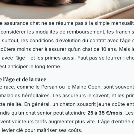
ne assurance chat ne se résume pas à la simple mensualit
si considérer les modalités de remboursement, les franchis
 surtout, les conditions d’évolution du contrat avec l’âge d
oûtera moins cher à assurer qu’un chat de 10 ans. Mais 
avec l’âge - et les primes aussi. Faut pas se leurrer : cho
est anticiper le long terme.
 l'âge et de la race
e race, comme le Persan ou le Maine Coon, sont souvent 
 maladies héréditaires. Les assureurs le savent, et les pr
ette réalité. En général, un chaton souscrit jeune coûte en
andis qu’un chat senior peut atteindre
25 à 35 €/mois
. Les
ent voir leurs tarifs augmenter plus vite. L’âge d’entrée 
levier clé pour maîtriser ses coûts.