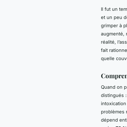
Il fut un t
et un peu d
grimper à p
augmenté, r
réalité, l’a
fait rationn
quelle couv
Comprendr
Quand on pa
distingués 
intoxicatio
problèmes r
dépend enti