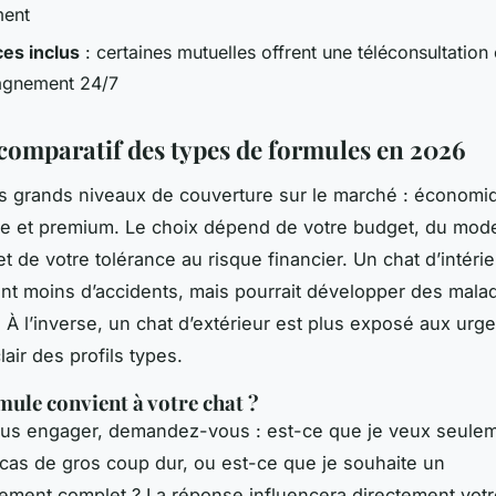
ment
ces inclus
: certaines mutuelles offrent une téléconsultation
gnement 24/7
comparatif des types de formules en 2026
rois grands niveaux de couverture sur le marché : économi
re et premium. Le choix dépend de votre budget, du mod
et de votre tolérance au risque financier. Un chat d’intéri
t moins d’accidents, mais pourrait développer des mala
 À l’inverse, un chat d’extérieur est plus exposé aux urge
air des profils types.
mule convient à votre chat ?
ous engager, demandez-vous : est-ce que je veux seulem
cas de gros coup dur, ou est-ce que je souhaite un
ment complet ? La réponse influencera directement votr