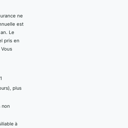
surance ne
nnuelle est
 an. Le
l pris en
? Vous
1
ours), plus
s non
iliable à