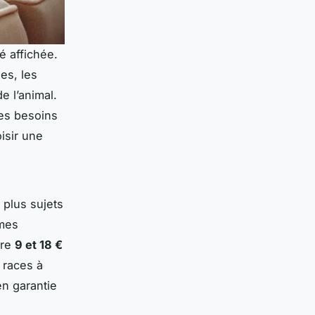
é affichée.
es, les
e l’animal.
les besoins
isir une
plus sujets
imes
tre
9 et 18 €
 races à
en garantie