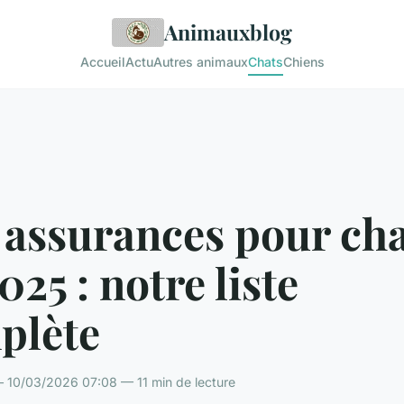
Animauxblog
Accueil
Actu
Autres animaux
Chats
Chiens
 assurances pour cha
025 : notre liste
plète
10/03/2026 07:08 — 11 min de lecture