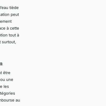
d’eau tiède
sation peut
rtement
ace à cette
tion tout à
t surtout,
in
t être
 ou une
e les
tégories
embourse au