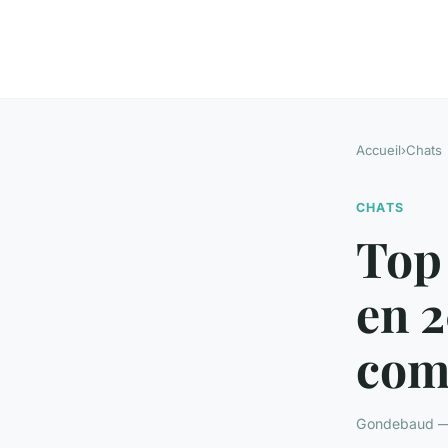
Accueil
›
Chats
CHATS
Top
en 2
com
Gondebaud — 