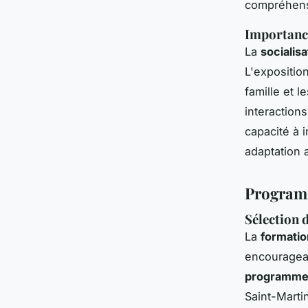
compréhens
Importance
La
socialis
L'expositio
famille et 
interaction
capacité à i
adaptation 
Programm
Sélection 
La
formatio
encouragean
programmes
Saint-Marti