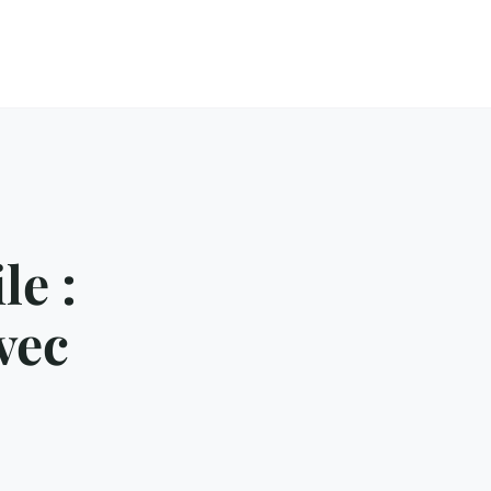
le :
vec