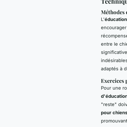
Techniqu
Méthodes d
L'
éducation
encourager 
récompense 
entre le ch
significati
indésirable
adaptés à d
Exercices 
Pour une ro
d'éducatio
"reste" doi
pour chien
promouvant 