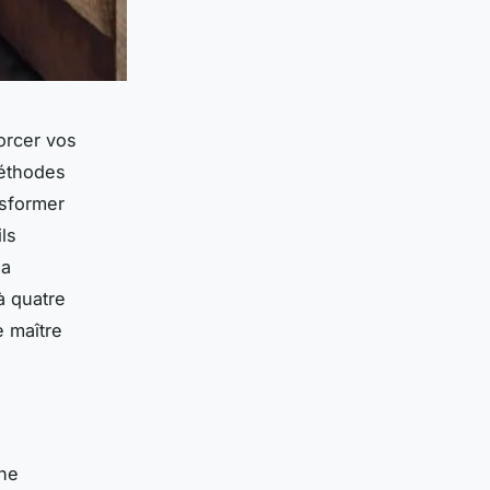
orcer vos
méthodes
nsformer
ls
la
à quatre
e maître
nne