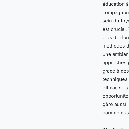
éducation à
compagnon f
sein du foy
est crucial
plus d’info
méthodes d'
une ambian
approches p
grâce à des
techniques 
efficace. I
opportunité
gère aussi 
harmonieuse