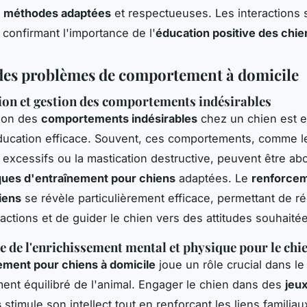
s
méthodes adaptées
et respectueuses. Les interactions 
 confirmant l'importance de l'
éducation positive des chie
des problèmes de comportement à domicile
tion et gestion des comportements indésirables
tion des
comportements indésirables
chez un chien est e
ducation efficace. Souvent, ces comportements, comme l
excessifs ou la mastication destructive, peuvent être ab
ques d'entraînement pour chiens
adaptées. Le
renforcem
iens
se révèle particulièrement efficace, permettant de 
actions et de guider le chien vers des attitudes souhaité
 de l'enrichissement mental et physique pour le chi
ement pour chiens à domicile
joue un rôle crucial dans le
nt équilibré de l'animal. Engager le chien dans des
jeux
s
stimule son intellect tout en renforçant les liens familia