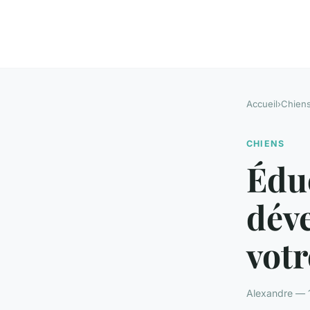
Accueil
›
Chien
CHIENS
Éduc
dév
votr
Alexandre — 1