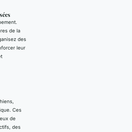
isées
ppement.
res de la
rganisez des
forcer leur
et
hiens,
ique. Ces
ceux de
ctifs, des