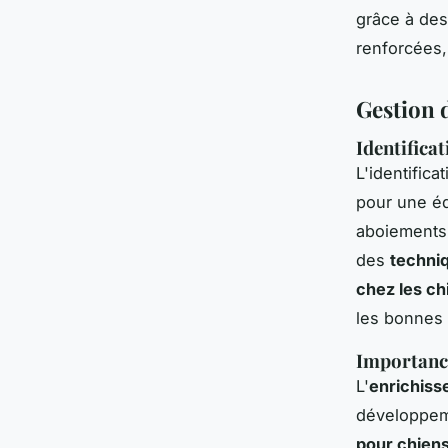
grâce à de
renforcées,
Gestion 
Identifica
L'identifica
pour une é
aboiements 
des
techni
chez les ch
les bonnes 
Importance
L'
enrichiss
développeme
pour chien