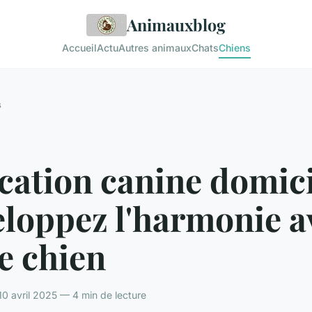
Animauxblog
Accueil
Actu
Autres animaux
Chats
Chiens
s
ation canine domici
eloppez l'harmonie a
e chien
0 avril 2025 — 4 min de lecture