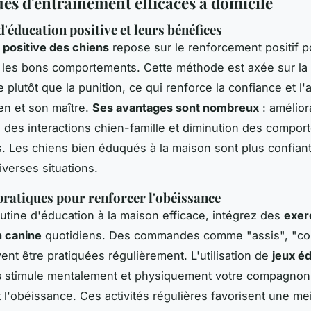
es d'entraînement efficaces à domicile
'éducation positive et leurs bénéfices
 positive des chiens
repose sur le renforcement positif p
les bons comportements. Cette méthode est axée sur la
plutôt que la punition, ce qui renforce la confiance et l
ien et son maître.
Ses avantages sont nombreux
: amélior
ve des interactions chien-famille et diminution des compo
s. Les chiens bien éduqués à la maison sont plus confian
iverses situations.
pratiques pour renforcer l'obéissance
utine d'éducation à la maison efficace, intégrez des
exer
n canine
quotidiens. Des commandes comme "assis", "c
vent être pratiquées régulièrement. L'utilisation de
jeux éd
s
stimule mentalement et physiquement votre compagnon,
l'obéissance. Ces activités régulières favorisent une mei