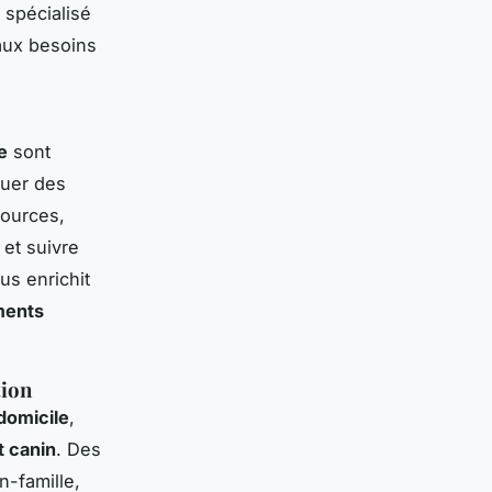
 spécialisé
aux besoins
e
sont
quer des
sources,
 et suivre
us enrichit
ments
tion
domicile
,
 canin
. Des
n-famille,