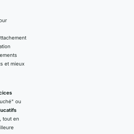
our
'attachement
ation
rtements
ts et mieux
cices
ouché" ou
ucatifs
 tout en
lleure