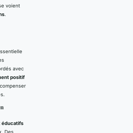
se voient
ns
.
ssentielle
es
ordés avec
ent positif
récompenser
es.
en
 éducatifs
ux. Des