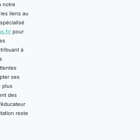
 notre
les liens au
spécialisé
s.fr/
pour
Les
tribuant à
s
ttentes
pter ses
e plus
ent des
l’éducateur
tation reste