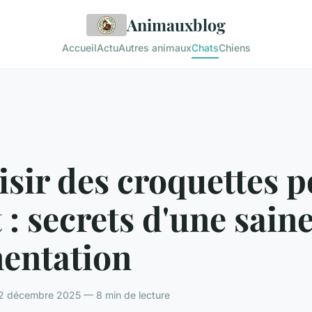
Animauxblog
Accueil
Actu
Autres animaux
Chats
Chiens
sir des croquettes 
 : secrets d'une sain
mentation
2 décembre 2025 — 8 min de lecture