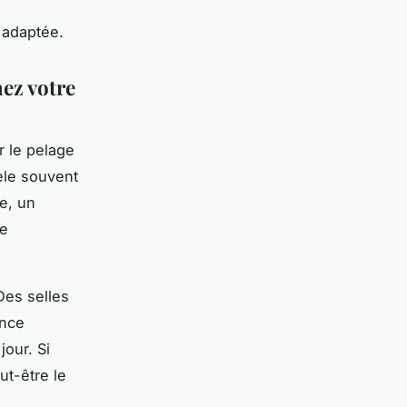
s
adaptée.
ez votre
r le pelage
vèle souvent
e, un
ne
Des selles
ance
jour. Si
ut-être le