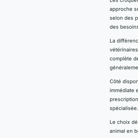
approche sc
selon des p
des besoins
La différen
vétérinaires
complète de
généraleme
Côté dispon
immédiate 
prescriptio
spécialisée
Le choix dé
animal en b