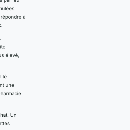
rmulées
r répondre à
x.
s
ité
us élevé,
lité
nt une
 pharmacie
hat. Un
ettes