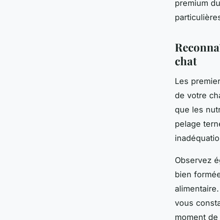
premium du 
particulièr
Reconnaî
chat
Les premie
de votre cha
que les nut
pelage ter
inadéquation
Observez ég
bien formée
alimentaire
vous consta
moment de r