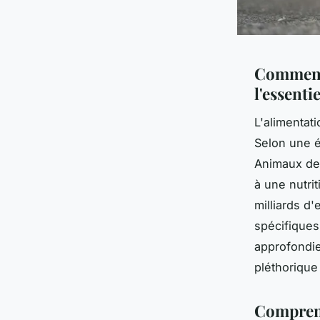
Comment 
l'essentie
L'alimentat
Selon une é
Animaux de
à une nutri
milliards d
spécifiques
approfondi
pléthorique
Comprend