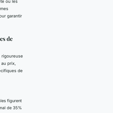
te ou les
gimes
our garantir
es de
e rigoureuse
au prix,
écifiques de
les figurent
nimal de 35%