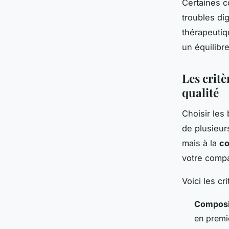
Certaines c
troubles di
thérapeutiqu
un équilibre
Les critè
qualité
Choisir les
de plusieur
mais à la
co
votre comp
Voici les c
Composit
en premi