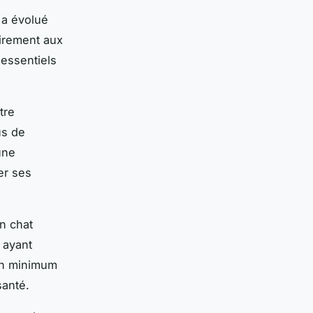
 a évolué
airement aux
 essentiels
tre
us de
une
er ses
n chat
 ayant
 un minimum
santé.