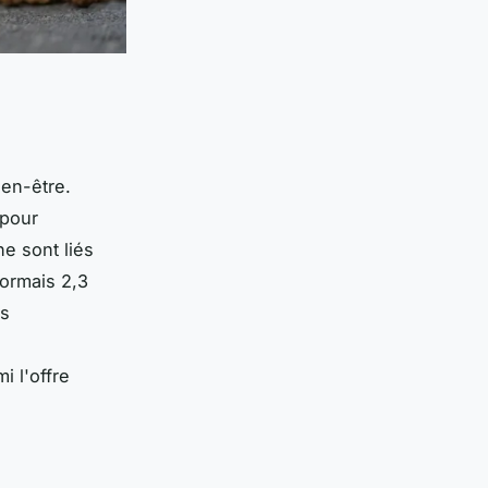
ien-être.
 pour
ne sont liés
sormais 2,3
ns
i l'offre