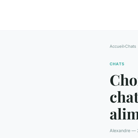
Accueil
›
Chats
CHATS
Choi
chat
ali
Alexandre — 