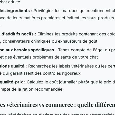
chat adulte
des ingrédients
: Privilégiez les marques qui mentionnent cl
ce de leurs matières premières et évitent les sous-produits 
e
d'additifs nocifs
: Éliminez les produits contenant des col
els, conservateurs chimiques ou exhausteurs de goût
on aux besoins spécifiques
: Tenez compte de l'âge, du p
é et des éventuels problèmes de santé de votre chat
tions qualité
: Recherchez les labels vétérinaires ou les cert
é qui garantissent des contrôles rigoureux
qualité-prix
: Calculez le coût journalier plutôt que le prix 
ompte de la ration recommandée
s vétérinaires vs commerce : quelle différen
tes vétérinaires se distinguent des gammes commerciales