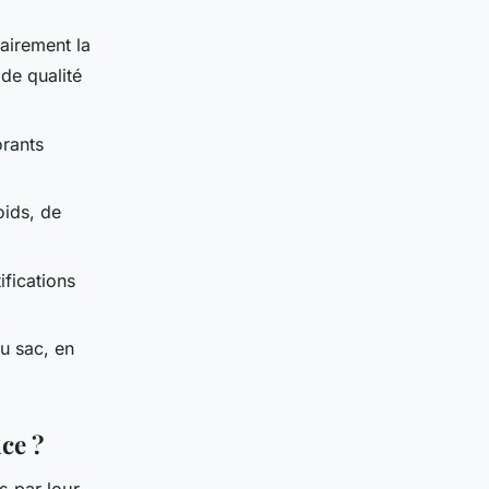
airement la
de qualité
orants
oids, de
ifications
du sac, en
ce ?
 par leur