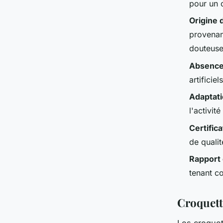
pour un 
Origine 
provenan
douteus
Absence 
artifici
Adaptati
l'activit
Certifica
de qualit
Rapport 
tenant c
Croquette
Les croquet